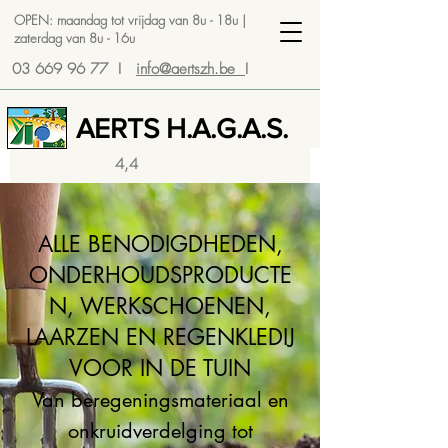
OPEN: maandag tot vrijdag van 8u - 18u |
zaterdag van 8u - 16u
03 669 96 77
I
info@aertszh.be
I
AERTS H.A.G.A.S.
4,4
ALLE BENODIGDHEDEN,
ONDERHOUDSPRODUCTE
N, WERKSCHOENEN,
LAARZEN EN REGENKLEDIJ
VOOR IN DE TUIN
Van beregeningsmateriaal en
onkruidverdelging tot