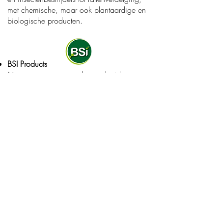
met chemische, maar ook plantaardige en
biologische producten.
BSI Products
Mos, een groene aanslag, onkruid,
insecten, …
BSI Products
lost huis- en
tuinproblemen op, waarbij hun bestsellers
als Bio Kill en Empress Garden hun
doeltreffendheid al ontelbare keren
bewezen hebben.
Solabiol
Last van onkruid en mossen, de buxusmot,
bladluis of andere plagen in uw tuin:
dankzij de onderhoudsproducten van
Solabiol
kunt u uw tuin op een natuurlijke